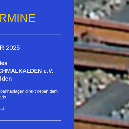
RMINE
R 2025
des
HMALKALDEN e.V.
lden
lbahnanlagen direkt neben dem
rkt
ch !