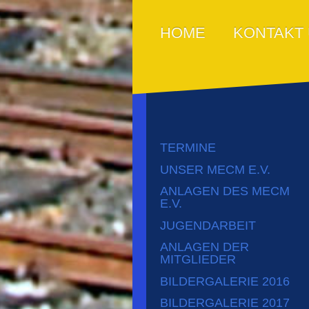
HOME
KONTAKT
TERMINE
UNSER MECM E.V.
ANLAGEN DES MECM
E.V.
JUGENDARBEIT
ANLAGEN DER
MITGLIEDER
BILDERGALERIE 2016
BILDERGALERIE 2017